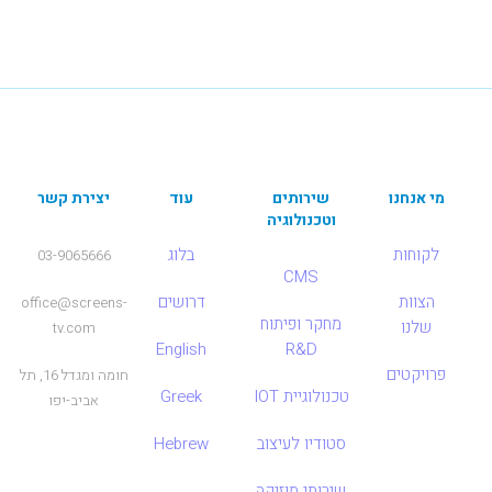
מי אנחנו
שירותים
עוד
יצירת קשר
וטכנולוגיה
לקוחות
בלוג
03-9065666
CMS
הצוות
דרושים
office@screens-
מחקר ופיתוח
שלנו
tv.com
English
R&D
פרויקטים
חומה ומגדל 16, תל
טכנולוגיית IOT
Greek
אביב-יפו
סטודיו לעיצוב
Hebrew
שירותי מוזיקה